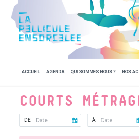
Skip
Skip
Skip
to
to
to
content
main
footer
navigation
ACCUEIL
AGENDA
QUI SOMMES NOUS ?
NOS AC
COURTS MÉTRAG
DE:
À: