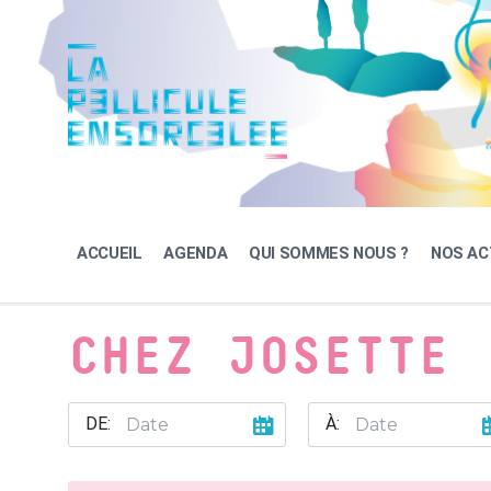
Skip
Skip
Skip
to
to
to
content
main
footer
navigation
ACCUEIL
AGENDA
QUI SOMMES NOUS ?
NOS AC
CHEZ JOSETTE
DE:
À: