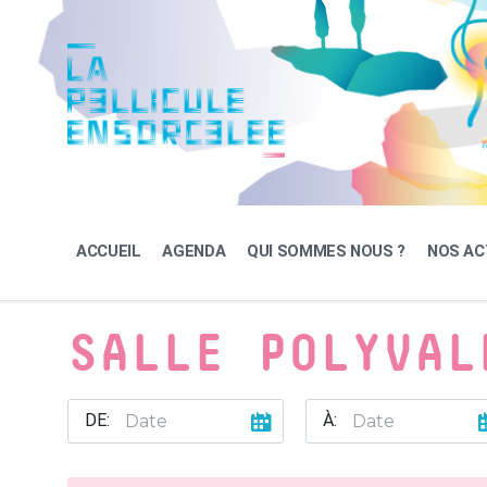
Skip
Skip
Skip
to
to
to
content
main
footer
navigation
ACCUEIL
AGENDA
QUI SOMMES NOUS ?
NOS AC
SALLE POLYVAL
DE:
À: