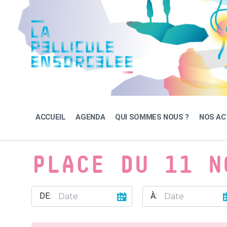
Skip
Skip
Skip
to
to
to
content
main
footer
navigation
ACCUEIL
AGENDA
QUI SOMMES NOUS ?
NOS AC
PLACE DU 11 N
DE:
À: