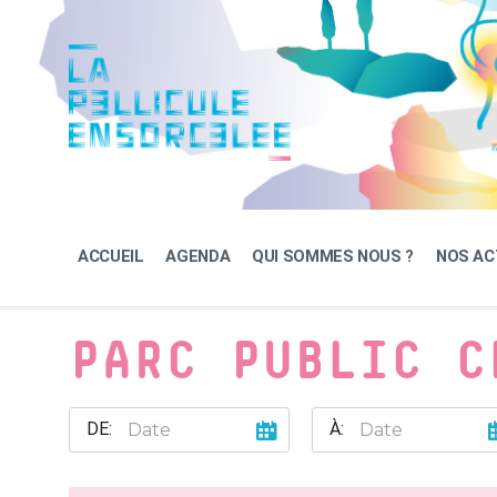
Skip
Skip
Skip
to
to
to
content
main
footer
navigation
ACCUEIL
AGENDA
QUI SOMMES NOUS ?
NOS AC
PARC PUBLIC C
DE:
À: