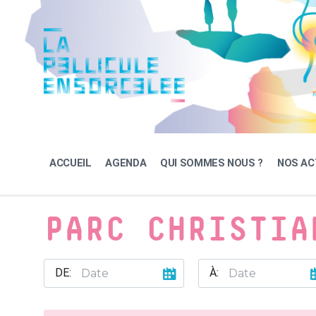
Skip
Skip
Skip
to
to
to
content
main
footer
navigation
ACCUEIL
AGENDA
QUI SOMMES NOUS ?
NOS AC
PARC CHRISTIA
DE:
À: