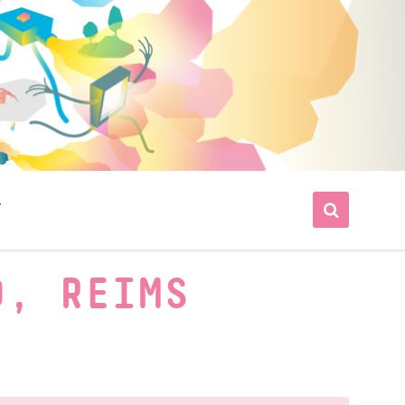
T
O, REIMS