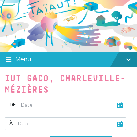
Skip
Skip
Skip
to
to
to
content
main
footer
navigation
Menu
IUT GACO, CHARLEVILLE-
MÉZIÈRES
DE:
À: