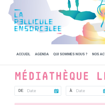
Skip
Skip
Skip
to
to
to
content
main
footer
navigation
ACCUEIL
AGENDA
QUI SOMMES NOUS ?
NOS AC
MÉDIATHÈQUE L
DE:
À: