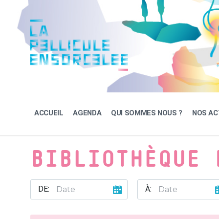
Skip
Skip
Skip
to
to
to
content
main
footer
navigation
ACCUEIL
AGENDA
QUI SOMMES NOUS ?
NOS AC
BIBLIOTHÈQUE 
DE:
À: