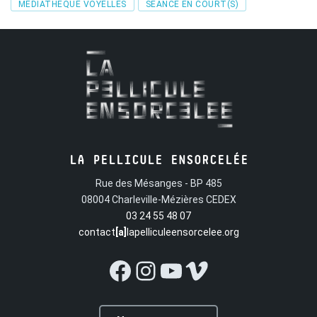
Tags
MÉDIATHÈQUE VOYELLES
SÉANCE EN COURT(S)
LA PELLICULE ENSORCELÉE
Rue des Mésanges - BP 485
08004 Charleville-Mézières CEDEX
03 24 55 48 07
contact
[a]
lapelliculeensorcelee.org
Facebook
Instagram
YouTube
Vimeo