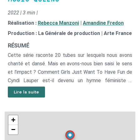
2022 | 3 min |
Réalisation :
Rebecca Manzoni
|
Amandine Fredon
Production : La Générale de production | Arte France
RÉSUMÉ
Cette série raconte 20 tubes sur lesquels nous avons
chanté et dansé. Mais en avons-nous bien saisi le sens
et l’impact ? Comment Girls Just Want To Have Fun de
Cyndi Lauper est-il devenu un hymne féministe ?
Comment Beth Ditto de Gossip a-t-elle imposé un
Lire la suite
nouveau modèle féminin ? Rebecca Manzoni porte le
récit et interagit avec les héroïnes, incarnées par Izïa
Higelin et Aïssa Maïga, avec la création graphique de
+
Leslie Plée.
−
Liste des épisodes : Christine and the Queens, Nina