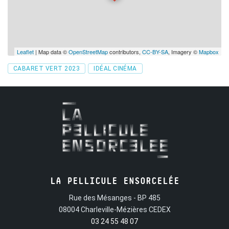
Simone, Queen Latifah, Angèle, Gossip, Sia, Anne
Sylvestre, Lizzo, Françoise Hardy, Sheila, Dolly, Marianne
Faithfull, Cyndi Lauper, Blondie, Les Ronnettes, Barbara,
Leaflet
| Map data ©
OpenStreetMap
contributors,
CC-BY-SA
, Imagery ©
Mapbox
The Weather Girls, Caroline Loeb, Nina Hagen et Janis
Tags
Joplin.
CABARET VERT 2023
IDÉAL CINÉMA
LA PELLICULE ENSORCELÉE
Rue des Mésanges - BP 485
08004 Charleville-Mézières CEDEX
03 24 55 48 07