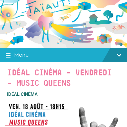
Skip
Skip
Skip
to
to
to
content
main
footer
navigation
Menu
IDÉAL CINÉMA – VENDREDI
– MUSIC QUEENS
IDÉAL CINÉMA