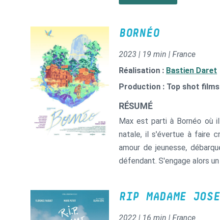
deux univers hermétiques mis 
BORNÉO
2023 | 19 min | France
Réalisation :
Bastien Daret
Production : Top shot films
RÉSUMÉ
Max est parti à Bornéo où il
natale, il s'évertue à faire 
amour de jeunesse, débarque
défendant. S'engage alors un j
RIP MADAME JOSE
2022 | 16 min | France