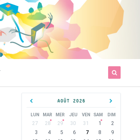
T
Previous
Next
AOÛT
2026
Month
Month
LUN
MAR
MER
JEU
VEN
SAM
DIM
Skip
27
28
29
30
31
1
2
calendar
days
3
4
5
6
7
8
9