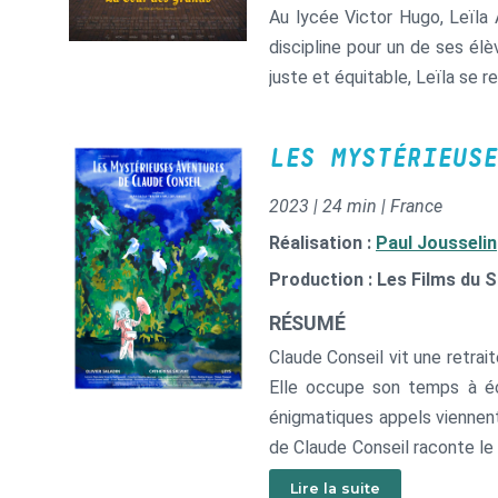
Au lycée Victor Hugo, Leïla A
discipline pour un de ses élè
juste et équitable, Leïla se
LES MYSTÉRIEUSE
2023 | 24 min | France
Réalisation :
Paul Jousselin
Production : Les Films du 
RÉSUMÉ
Claude Conseil vit une retrai
Elle occupe son temps à éco
énigmatiques appels viennen
de Claude Conseil raconte le
rap, de la génération Z et de
Lire la suite