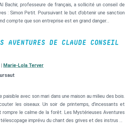
l Bachir, professeure de français, a sollicité un conseil de
ves : Simon Petit. Poursuivant le but d’obtenir une sanction
 rend compte que son entreprise est en grand danger…
S AVENTURES DE CLAUDE CONSEIL
|
Marie-Lola Terver
Sursaut
te paisible avec son mari dans une maison au milieu des bois.
uter les oiseaux. Un soir de printemps, d’incessants et
t rompre le calme de la forêt. Les Mystérieuses Aventures
 télescopage imprévu du chant des grives et des instrus de
 celle de ses grands-parents, de twerk et d’ornithologie, de