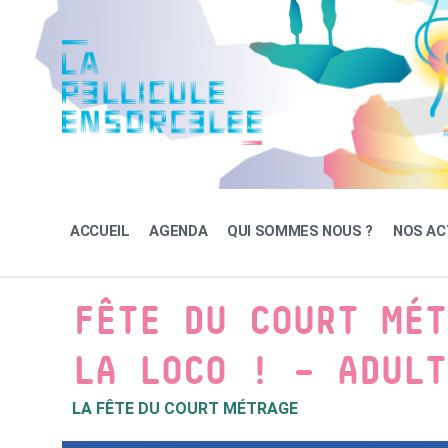
Skip
Skip
Skip
to
to
to
content
main
footer
navigation
ACCUEIL
AGENDA
QUI SOMMES NOUS ?
NOS AC
FÊTE DU COURT MÉT
LA LOCO ! – ADULT
LA FÊTE DU COURT MÉTRAGE