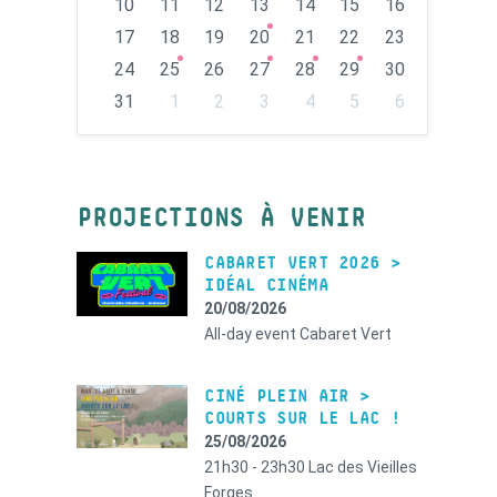
10
11
12
13
14
15
16
17
18
19
20
21
22
23
24
25
26
27
28
29
30
31
1
2
3
4
5
6
Back
to
calendar
days
PROJECTIONS À VENIR
CABARET VERT 2026 >
IDÉAL CINÉMA
20/08/2026
All-day event
Cabaret Vert
CINÉ PLEIN AIR >
COURTS SUR LE LAC !
25/08/2026
21h30 - 23h30
Lac des Vieilles
Forges