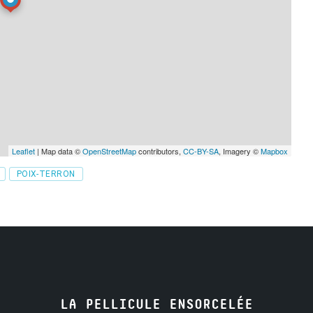
Leaflet
| Map data ©
OpenStreetMap
contributors,
CC-BY-SA
, Imagery ©
Mapbox
POIX-TERRON
LA PELLICULE ENSORCELÉE