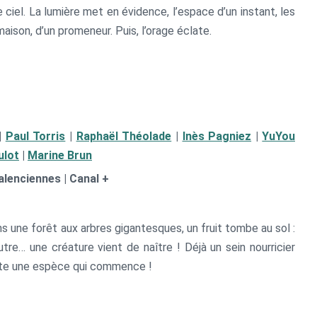
ciel. La lumière met en évidence, l’espace d’un instant, les
maison, d’un promeneur. Puis, l’orage éclate.
|
Paul Torris
|
Raphaël Théolade
|
Inès Pagniez
|
YuYou
ulot
|
Marine Brun
lenciennes | Canal +
ans une forêt aux arbres gigantesques, un fruit tombe au sol :
autre… une créature vient de naître ! Déjà un sein nourricier
 toute une espèce qui commence !