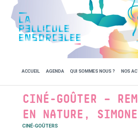
Skip
Skip
Skip
to
to
to
content
main
footer
navigation
ACCUEIL
AGENDA
QUI SOMMES NOUS ?
NOS AC
CINÉ-GOÛTER – REM
EN NATURE, SIMONE
CINÉ-GOÛTERS