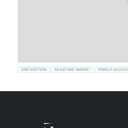
Tags
CINÉ-GOÛTERS
EN NATURE SIMONE !
REMILLY-AILLIC