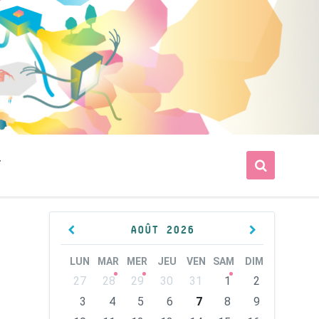
T
Previous
Next
AOÛT
2026
Month
Month
LUN
MAR
MER
JEU
VEN
SAM
DIM
Skip
27
28
29
30
31
1
2
calendar
days
3
4
5
6
7
8
9