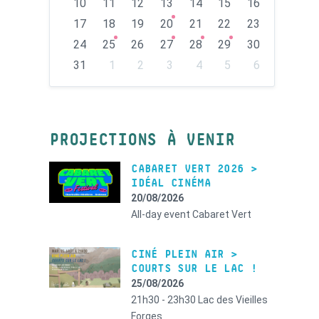
10
11
12
13
14
15
16
17
18
19
20
21
22
23
24
25
26
27
28
29
30
31
1
2
3
4
5
6
Back
to
calendar
days
PROJECTIONS À VENIR
CABARET VERT 2026 >
IDÉAL CINÉMA
20/08/2026
All-day event
Cabaret Vert
CINÉ PLEIN AIR >
COURTS SUR LE LAC !
25/08/2026
21h30 - 23h30
Lac des Vieilles
Forges