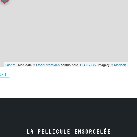
Leaflet
| Map data ©
OpenStreetMap
contributors,
CC-BY-SA
, Imagery ©
Mapbox
OURT
LA PELLICULE ENSORCELÉE