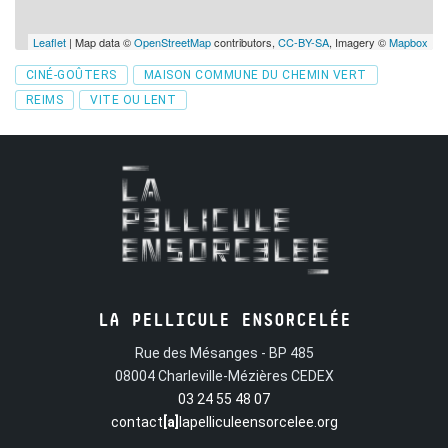
Leaflet
| Map data ©
OpenStreetMap
contributors,
CC-BY-SA
, Imagery ©
Mapbox
Tags
CINÉ-GOÛTERS
MAISON COMMUNE DU CHEMIN VERT
REIMS
VITE OU LENT
LA PELLICULE ENSORCELÉE
Rue des Mésanges - BP 485
08004 Charleville-Mézières CEDEX
03 24 55 48 07
contact
[a]
lapelliculeensorcelee.org