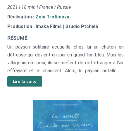
2021 | 18 min | France / Russie
Réalisation :
Zoia Trofimova
Production : Imaka Films | Studio Ptchela
RÉSUMÉ
Un paysan solitaire accueille chez lui un chaton en
détresse qui devient un jour un grand lion bleu. Mais les
villageois ont peur, ils se méfient de cet étranger à l’air
effrayant et le chassent. Alors, le paysan installe sa
maison sur une charrette, récupère le lion et sa vache,
Lire la suite
puis s’en va. Le paysan et ses bêtes voyagent à travers
le monde pour trouver un endroit où poser leur maison.