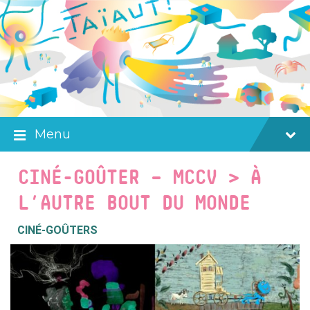
Skip
Skip
Skip
to
to
to
content
main
footer
navigation
Menu
CINÉ-GOÛTER – MCCV > À
L’AUTRE BOUT DU MONDE
CINÉ-GOÛTERS