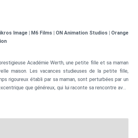
Mikros Image | M6 Films | ON Animation Studios | Orange
ion
 prestigieuse Académie Werth, une petite fille et sa maman
le maison. Les vacances studieuses de la petite fille,
mps rigoureux établi par sa maman, sont perturbées par un
i excentrique que généreux, qui lui raconte sa rencontre avec
 de ses expéditions. Avec lui, elle découvre un monde
sible.