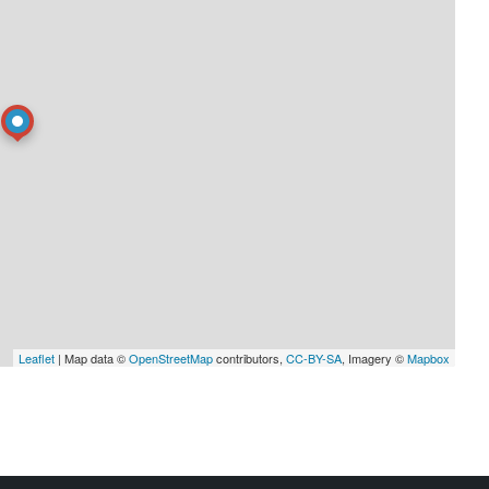
Leaflet
| Map data ©
OpenStreetMap
contributors,
CC-BY-SA
, Imagery ©
Mapbox