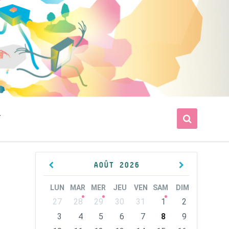
T
Previous
Next
AOÛT
2026
Month
Month
LUN
MAR
MER
JEU
VEN
SAM
DIM
Skip
27
28
29
30
31
1
2
calendar
days
3
4
5
6
7
8
9