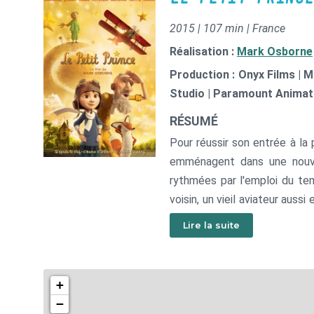
2015 | 107 min | France
Réalisation :
Mark Osborne
Production : Onyx Films | 
Studio | Paramount Animat
RÉSUMÉ
Pour réussir son entrée à la
emménagent dans une nouvel
rythmées par l'emploi du te
voisin, un vieil aviateur auss
un petit prince lors d'une
Lire la suite
extraordinaire où tout est pos
+
−