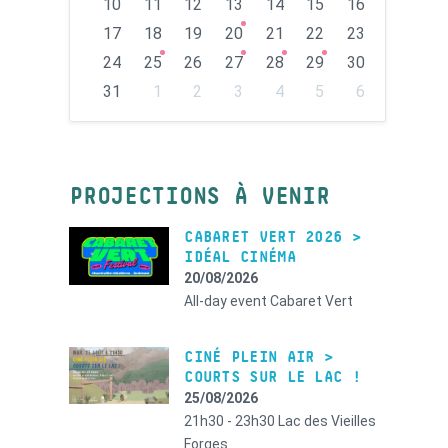
10
11
12
13
14
15
16
17
18
19
20
21
22
23
24
25
26
27
28
29
30
31
1
2
3
4
5
6
Back
to
calendar
days
PROJECTIONS À VENIR
CABARET VERT 2026 >
IDÉAL CINÉMA
20/08/2026
All-day event
Cabaret Vert
CINÉ PLEIN AIR >
COURTS SUR LE LAC !
25/08/2026
21h30 - 23h30
Lac des Vieilles
Forges