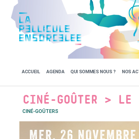
Skip
Skip
Skip
to
to
to
content
main
footer
navigation
ACCUEIL
AGENDA
QUI SOMMES NOUS ?
NOS AC
CINÉ-GOÛTER > LE 
CINÉ-GOÛTERS