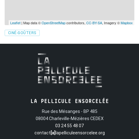
Leaflet
| Map data ©
OpenStreetMap
contributors,
CC-BY-SA
, Imagery ©
Mapbox
Tags
CINÉ-GOÛTERS
LA PELLICULE ENSORCELÉE
Rue des Mésanges - BP 485
08004 Charleville-Mézières CEDEX
03 24 55 48 07
contact
[a]
lapelliculeensorcelee.org