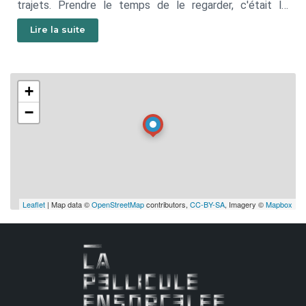
trajets. Prendre le temps de le regarder, c'était lui
permettre d'exister un peu plus dans ce monde qui
Lire la suite
tourne trop vite autour des exclus, sans plus les voir ni
les écouter.
+
−
Leaflet
| Map data ©
OpenStreetMap
contributors,
CC-BY-SA
, Imagery ©
Mapbox