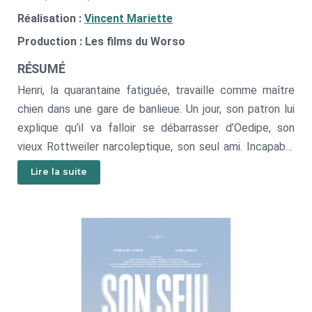
Réalisation :
Vincent Mariette
Production : Les films du Worso
RÉSUMÉ
Henri, la quarantaine fatiguée, travaille comme maître
chien dans une gare de banlieue. Un jour, son patron lui
explique qu’il va falloir se débarrasser d’Oedipe, son
vieux Rottweiler narcoleptique, son seul ami. Incapable
de s’y résoudre, Henri trouve le réconfort auprès d’une
Lire la suite
bière et de Chantal, la serveuse du bistrot de la gare.
Chantal en pince pour Henri. Mais celui-ci est bien trop
aveugle pour se rendre compte de quoi que ce soit.