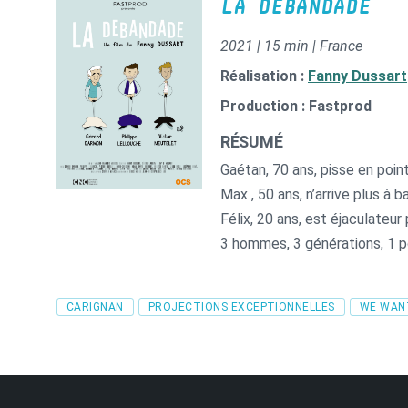
LA DÉBANDADE
2021 | 15 min | France
Réalisation :
Fanny Dussart
Production : Fastprod
RÉSUMÉ
Gaétan, 70 ans, pisse en pointi
Max , 50 ans, n’arrive plus à b
Félix, 20 ans, est éjaculateur
3 hommes, 3 générations, 1 
leur virilité qui déraille…
Tags
CARIGNAN
PROJECTIONS EXCEPTIONNELLES
WE WAN