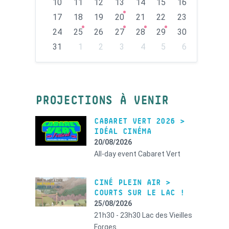
10
11
12
13
14
15
16
17
18
19
20
21
22
23
24
25
26
27
28
29
30
31
1
2
3
4
5
6
Back
to
calendar
days
PROJECTIONS À VENIR
CABARET VERT 2026 >
IDÉAL CINÉMA
20/08/2026
All-day event
Cabaret Vert
CINÉ PLEIN AIR >
COURTS SUR LE LAC !
25/08/2026
21h30 - 23h30
Lac des Vieilles
Forges