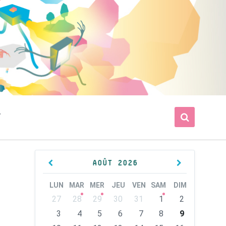
T
Previous
Next
AOÛT
2026
Month
Month
LUN
MAR
MER
JEU
VEN
SAM
DIM
Skip
27
28
29
30
31
1
2
calendar
days
3
4
5
6
7
8
9