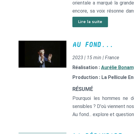
orientale a marqué la grand
encore, sa voix résonne dan
eaux du Nil continue d’aliment
Lire la suite
AU FOND...
2023 | 15 min | France
Réalisation :
Aurélie Bonam
Production : La Pellicule E
RÉSUMÉ
Pourquoi les hommes ne do
sensibles ? D'où viennent no
Au fond... explore et question