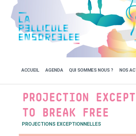
Skip
Skip
Skip
to
to
to
content
main
footer
navigation
ACCUEIL
AGENDA
QUI SOMMES NOUS ?
NOS AC
PROJECTION EXCEPT
TO BREAK FREE
PROJECTIONS EXCEPTIONNELLES