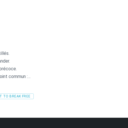
llés.
ander.
 précoce.
point commun :
T TO BREAK FREE