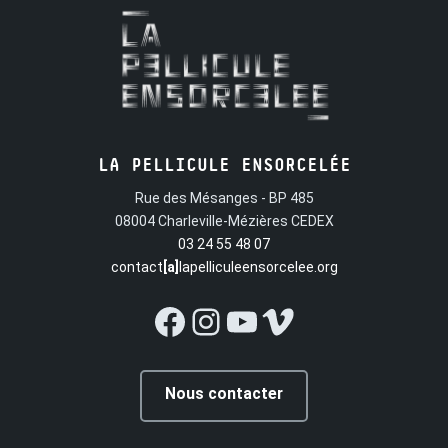
LA PELLICULE ENSORCELÉE
Rue des Mésanges - BP 485
08004 Charleville-Mézières CEDEX
03 24 55 48 07
contact
[a]
lapelliculeensorcelee.org
Facebook
Instagram
YouTube
Vimeo
Nous contacter