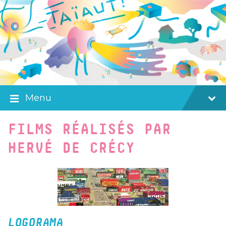
Skip
Skip
Skip
to
to
to
content
main
footer
navigation
Menu
FILMS RÉALISÉS PAR
HERVÉ DE CRÉCY
LOGORAMA