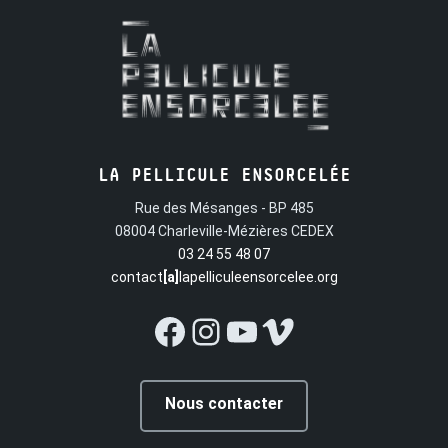
LA PELLICULE ENSORCELÉE
Rue des Mésanges - BP 485
08004 Charleville-Mézières CEDEX
03 24 55 48 07
contact
[a]
lapelliculeensorcelee.org
Facebook
Instagram
YouTube
Vimeo
Nous contacter