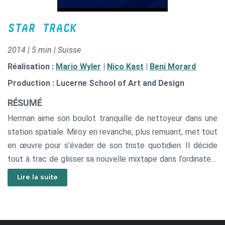
STAR TRACK
2014 | 5 min | Suisse
Réalisation :
Mario Wyler
|
Nico Kast
|
Beni Morard
Production : Lucerne School of Art and Design
RÉSUMÉ
Herman aime son boulot tranquille de nettoyeur dans une
station spatiale. Miroy en revanche, plus remuant, met tout
en œuvre pour s’évader de son triste quotidien. Il décide
tout à trac de glisser sa nouvelle mixtape dans l’ordinateur
de bord d’un vaisseau spatial. L’aventure débute lorsque les
Lire la suite
rythmes commencent à vibrer !