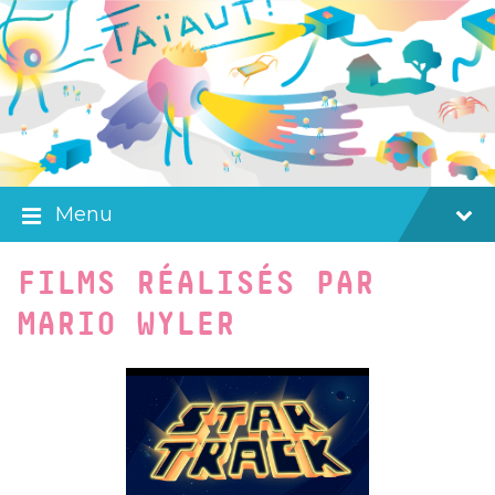
Skip
Skip
Skip
to
to
to
content
main
footer
navigation
Menu
FILMS RÉALISÉS PAR
MARIO WYLER