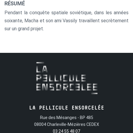
RÉSUMÉ
Pendant la conquête spatiale soviétique, dans les années
soixante, Macha et son ami Vassily travaillent secrètement
sur un grand projet.
LA PELLICULE ENSORCELÉE
Rue des Mésanges - BP 485
08004 Charleville-Mézières CEDEX
03 24 55 48 07