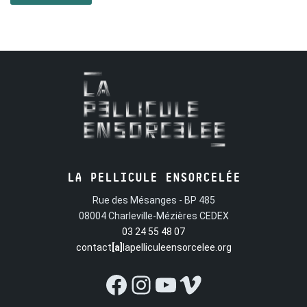
pas se conformer aux normes sociétales.
LA PELLICULE ENSORCELÉE
Rue des Mésanges - BP 485
08004 Charleville-Mézières CEDEX
03 24 55 48 07
contact
[a]
lapelliculeensorcelee.org
Facebook
Instagram
YouTube
Vimeo