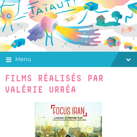
Skip
Skip
Skip
to
to
to
content
main
footer
navigation
Menu
FILMS RÉALISÉS PAR
VALÉRIE URRÉA