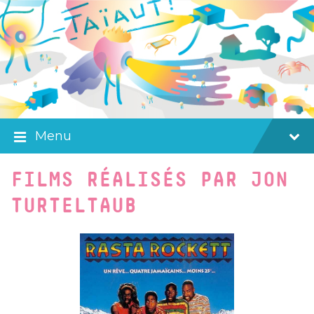
Skip
Skip
Skip
to
to
to
content
main
footer
navigation
Menu
FILMS RÉALISÉS PAR JON
TURTELTAUB