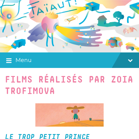
Skip
Skip
Skip
to
to
to
content
main
footer
navigation
Menu
FILMS RÉALISÉS PAR ZOIA
TROFIMOVA
LE TROP PETIT PRINCE