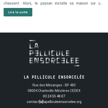
chassent. Alors, le paysan installe sa maison sur une
charrette, récupère le lion et sa vache, puis s’en va. Le
Lire la suite
paysan et ses bêtes voyagent à travers le monde pour
trouver un endroit où poser leur maison.
LA PELLICULE ENSORCELÉE
Rue des Mésanges - BP 485
08004 Charleville-Mézières CEDEX
03 24 55 48 07
contact
[a]
lapelliculeensorcelee.org