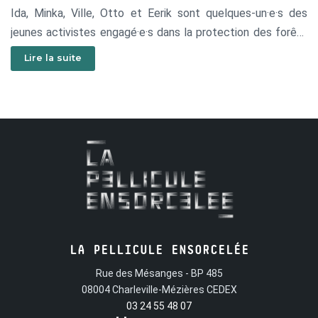
Ida, Minka, Ville, Otto et Eerik sont quelques-un·e·s des
jeunes activistes engagé·e·s dans la protection des forêts
en Finlande. Par des images d’une grande sensualité, on
Lire la suite
découvre ici ces héroïnes et ces héros dans la
confrontation avec les géants de l’industrie forestière et
dans leurs moments d’osmose avec la nature. Un film rempli
de grâce et d’amour pour ses personnages.
LA PELLICULE ENSORCELÉE
Rue des Mésanges - BP 485
08004 Charleville-Mézières CEDEX
03 24 55 48 07