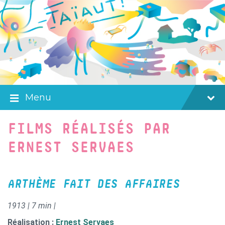
Skip
Skip
Skip
to
to
to
content
main
footer
navigation
Menu
FILMS RÉALISÉS PAR
ERNEST SERVAES
ARTHÈME FAIT DES AFFAIRES
1913 | 7 min |
Réalisation :
Ernest Servaes