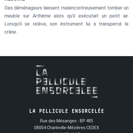
Des déménageurs laissent malencontreusement tomber un
meuble sur Arthème alors qu’il exécutait un petit air.
Lorsqu’il se relève, son instrument lui a transpercé le
crâne...
LA PELLICULE ENSORCELÉE
Rue des Mésanges - BP 485
08004 Charleville-Mézières CEDEX