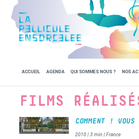
Skip
Skip
Skip
to
to
to
content
main
footer
navigation
ACCUEIL
AGENDA
QUI SOMMES NOUS ?
NOS AC
FILMS RÉALISÉ
COMMENT ! VOUS 
2010 | 3 min | France