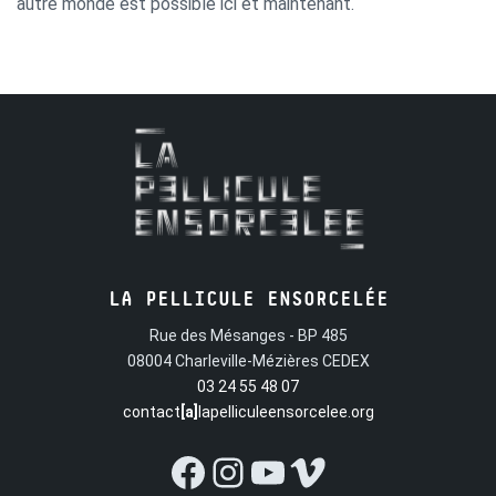
autre monde est possible ici et maintenant.
LA PELLICULE ENSORCELÉE
Rue des Mésanges - BP 485
08004 Charleville-Mézières CEDEX
03 24 55 48 07
contact
[a]
lapelliculeensorcelee.org
Facebook
Instagram
YouTube
Vimeo