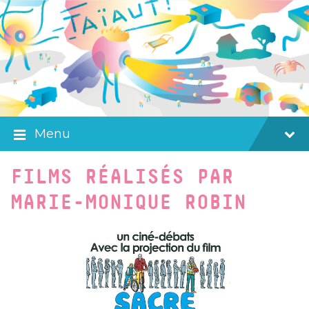
Skip
Skip
Skip
to
to
to
content
main
footer
navigation
Menu
FILMS RÉALISÉS PAR
MARIE-MONIQUE ROBIN