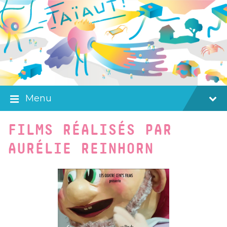
Skip
Skip
Skip
to
to
to
content
main
footer
navigation
Menu
FILMS RÉALISÉS PAR
AURÉLIE REINHORN