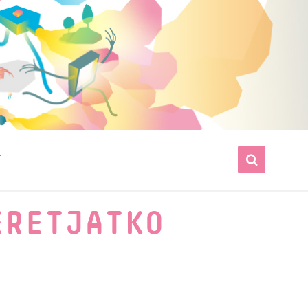
T
ERETJATKO