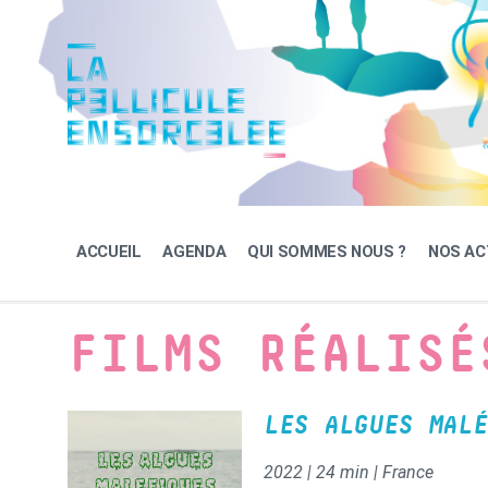
Skip
Skip
Skip
to
to
to
content
main
footer
navigation
ACCUEIL
AGENDA
QUI SOMMES NOUS ?
NOS AC
FILMS RÉALISÉ
LES ALGUES MALÉ
2022 | 24 min | France