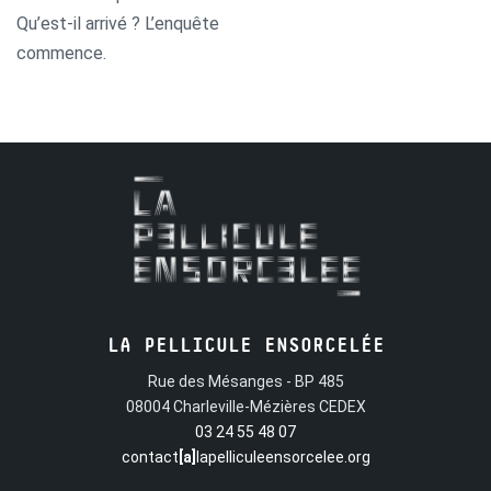
Qu’est-il arrivé ? L’enquête
commence.
LA PELLICULE ENSORCELÉE
Rue des Mésanges - BP 485
08004 Charleville-Mézières CEDEX
03 24 55 48 07
contact
[a]
lapelliculeensorcelee.org