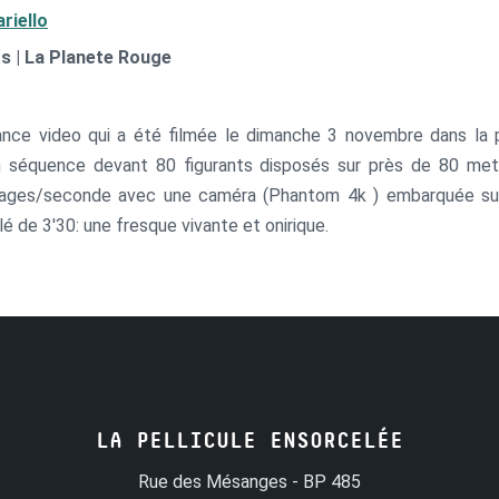
riello
s | La Planete Rouge
ance video qui a été filmée le dimanche 3 novembre dans la pl
plan séquence devant 80 figurants disposés sur près de 80 me
 images/seconde avec une caméra (Phantom 4k ) embarquée sur
é de 3'30: une fresque vivante et onirique.
LA PELLICULE ENSORCELÉE
Rue des Mésanges - BP 485