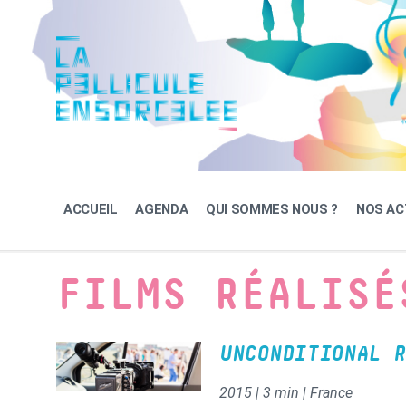
Skip
Skip
Skip
to
to
to
content
main
footer
navigation
ACCUEIL
AGENDA
QUI SOMMES NOUS ?
NOS AC
FILMS RÉALISÉ
UNCONDITIONAL R
2015 | 3 min | France