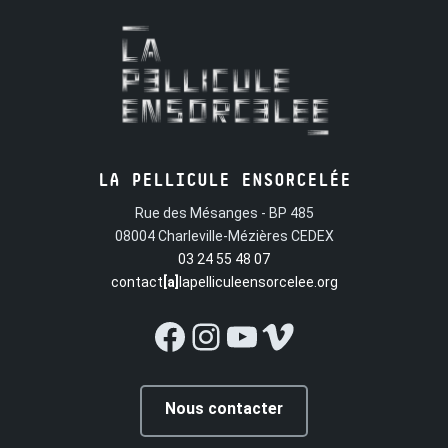
LA PELLICULE ENSORCELÉE
Rue des Mésanges - BP 485
08004 Charleville-Mézières CEDEX
03 24 55 48 07
contact
[a]
lapelliculeensorcelee.org
Facebook
Instagram
YouTube
Vimeo
Nous contacter