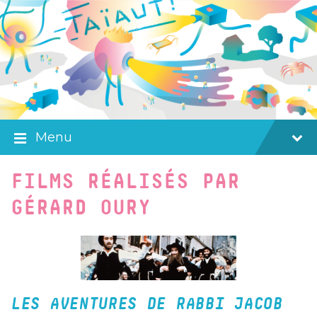
Skip
Skip
Skip
to
to
to
content
main
footer
navigation
Menu
FILMS RÉALISÉS PAR
GÉRARD OURY
LES AVENTURES DE RABBI JACOB