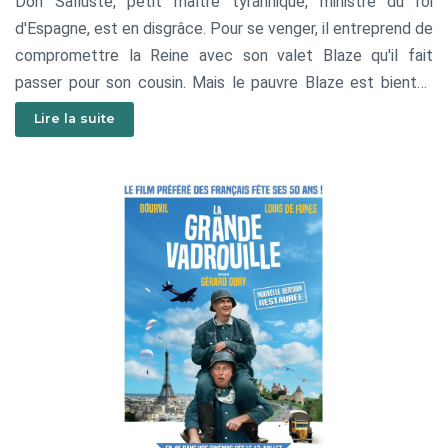
Don Salluste, petit maître tyrannique, ministre du roi
d'Espagne, est en disgrâce. Pour se venger, il entreprend de
compromettre la Reine avec son valet Blaze qu'il fait
passer pour son cousin. Mais le pauvre Blaze est bientôt
encombré d'une gouvernante peu attirante, folle
Lire la suite
amoureuse de lui et très empressée. Une comédie
endiablée, menée tambour battant par le trio De Funès,
Montand et Sapritch.