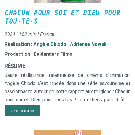
CHACUN POUR SOI ET DIEU POUR
TOU·TE·S
2024 | 102 min | France
Réalisation :
Angèle Chiodo
|
Adrienne Nowak
Production : Baldanders Films
RÉSUMÉ
Jeune réalisatrice talentueuse de cinéma d’animation,
Angèle Chiodo s’est lancée dans une série savoureuse et
passionnante autour de notre rapport aux religions : Chacun
pour soi et Dieu pour tous.tes. 9 entretiens pour 9 films
originaux, drôles et sensibles.
Lire la suite
Ou’est-ce que la spiritualité apporte aux croyant.e.s ? Que
voient-il.elle.s dans l’invisible ? Comment s’organise leur
imaginaire ? Des émotions initiales à la pratique familiale