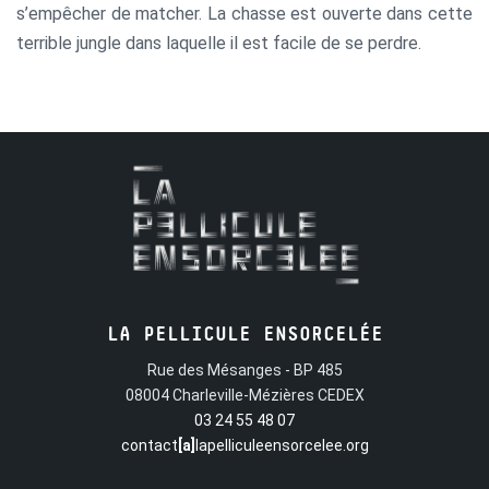
s’empêcher de matcher. La chasse est ouverte dans cette
terrible jungle dans laquelle il est facile de se perdre.
LA PELLICULE ENSORCELÉE
Rue des Mésanges - BP 485
08004 Charleville-Mézières CEDEX
03 24 55 48 07
contact
[a]
lapelliculeensorcelee.org