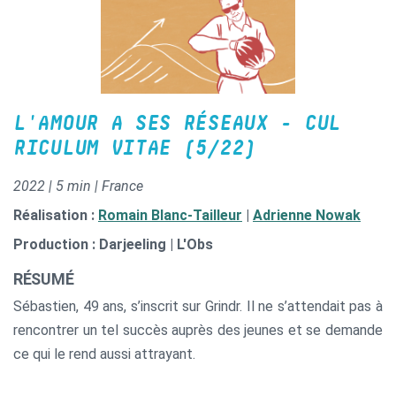
et/ou quotidienne, neuf épisodes ou chacune raconte ce
que la découverte de la foi a bouscule dans sa vie et les
différentes formes quelle a prise a ses yeux. Neuf
discussions où la réalisatrice laisse libre court a son
interprétation des récits en déployant vidéos, recherches
L'AMOUR A SES RÉSEAUX - CUL
internet et courtes animations. Une série à contre-courant
RICULUM VITAE (5/22)
du flux habituel, où la contemplation brute du monde qui
nous entoure accompagne, de manière sensible des
2022 | 5 min | France
témoignages sincères et lumineux.
Réalisation :
Romain Blanc-Tailleur
|
Adrienne Nowak
Production : Darjeeling | L'Obs
RÉSUMÉ
Sébastien, 49 ans, s’inscrit sur Grindr. Il ne s’attendait pas à
rencontrer un tel succès auprès des jeunes et se demande
ce qui le rend aussi attrayant.