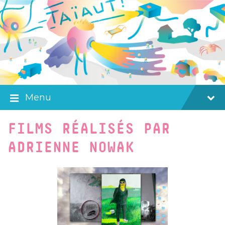
Skip
Skip
Skip
to
to
to
content
main
footer
navigation
Menu
FILMS RÉALISÉS PAR
ADRIENNE NOWAK