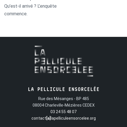
Qu’est-il arrivé ? L’enquête
commence.
LA PELLICULE ENSORCELÉE
Rue des Mésanges - BP 485
08004 Charleville-Mézières CEDEX
03 24 55 48 07
contact
[a]
lapelliculeensorcelee.org