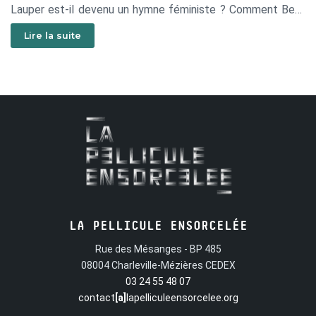
Lauper est-il devenu un hymne féministe ? Comment Beth
Ditto de Gossip a-t-elle imposé un nouveau modèle féminin
Lire la suite
? Rebecca Manzoni porte le récit et interagit avec les
héroïnes, incarnées par Izïa Higelin et Aïssa Maïga, avec la
création graphique de Leslie Plée.
Liste des épisodes : Christine and the Queens, Nina Simone,
Queen Latifah, Angèle, Gossip, Sia, Anne Sylvestre, Lizzo,
Françoise Hardy, Sheila, Dolly, Marianne Faithfull, Cyndi
Lauper, Blondie, Les Ronnettes, Barbara, The Weather Girls,
Caroline Loeb, Nina Hagen et Janis Joplin.
LA PELLICULE ENSORCELÉE
Rue des Mésanges - BP 485
08004 Charleville-Mézières CEDEX
03 24 55 48 07
contact
[a]
lapelliculeensorcelee.org