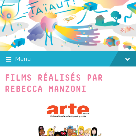
Skip
Skip
Skip
to
to
to
content
main
footer
navigation
Menu
FILMS RÉALISÉS PAR
REBECCA MANZONI