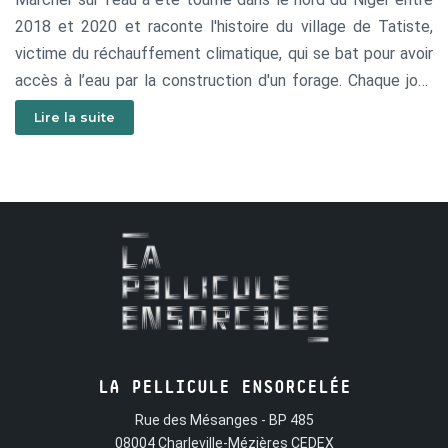
2018 et 2020 et raconte l'histoire du village de Tatiste,
victime du réchauffement climatique, qui se bat pour avoir
accès à l’eau par la construction d'un forage. Chaque jour,
Houlaye quatorze ans, comme d’autres jeunes filles,
Lire la suite
marche des kilomètres pour aller puiser l'eau, essentielle à
la vie du village. Cette tâche quotidienne les empêche,
entre autres, d'être assidues à l'école. L'absence d'eau
pousse également les adultes à quitter leur famille chaque
année pour aller chercher au-delà des frontières les
ressources nécessaires à leur survie. Pourtant, cette région
recouvre dans son sous-sol un lac aquifère de plusieurs
milliers de kilomètres carrés. Sous l’impulsion des habitants
et par l’action de l’ONG Amman Imman un forage
apporterait l’eau tant convoitée au centre du village et
LA PELLICULE ENSORCELÉE
offrirait à tous une vie meilleure.
Rue des Mésanges - BP 485
08004 Charleville-Mézières CEDEX