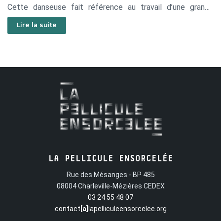
Cette danseuse fait référence au travail d’une grande
danseuse américaine, la Loïe Fuller. Est-ce une fleur, un
Lire la suite
papillon, un oiseau… en tout cas son invention a fait date,
elle est toujours copiée aujourd’hui.
LA PELLICULE ENSORCELÉE
Rue des Mésanges - BP 485
08004 Charleville-Mézières CEDEX
03 24 55 48 07
contact
[a]
lapelliculeensorcelee.org