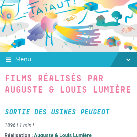
Skip
Skip
Skip
to
to
to
content
main
footer
navigation
Menu
FILMS RÉALISÉS PAR
AUGUSTE & LOUIS LUMIÈRE
SORTIE DES USINES PEUGEOT
1896 | 1 min |
Réalisation :
Auguste & Louis Lumière