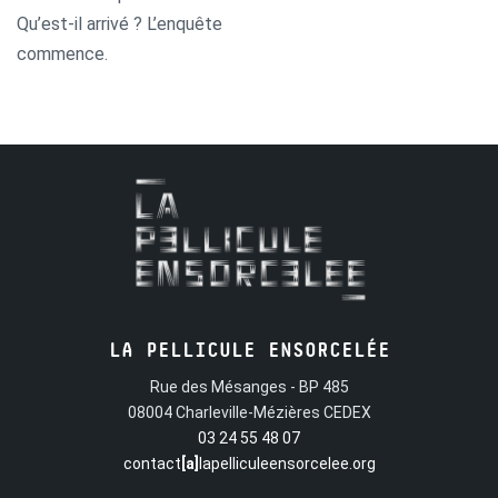
Qu’est-il arrivé ? L’enquête
commence.
LA PELLICULE ENSORCELÉE
Rue des Mésanges - BP 485
08004 Charleville-Mézières CEDEX
03 24 55 48 07
contact
[a]
lapelliculeensorcelee.org