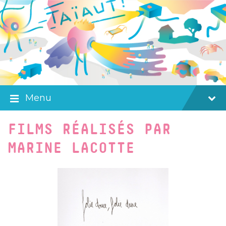
Skip
Skip
Skip
to
to
to
content
main
footer
navigation
Menu
FILMS RÉALISÉS PAR
MARINE LACOTTE