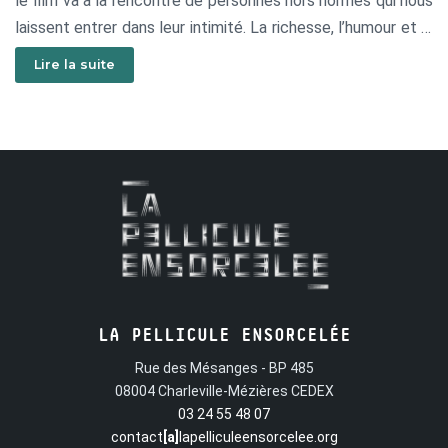
le film va à la rencontre de personnes hors normes qui nous
laissent entrer dans leur intimité. La richesse, l’humour et la
sensibilité de ces personnes rendent cette balade
Lire la suite
inoubliable...
LA PELLICULE ENSORCELÉE
Rue des Mésanges - BP 485
08004 Charleville-Mézières CEDEX
03 24 55 48 07
contact
[a]
lapelliculeensorcelee.org