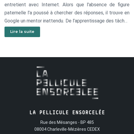
entretient avec Internet. Alors que l'absence de figure
paternelle l'a poussé à chercher des réponses, il trouve en
Google un mentor inattendu. De l’apprentissage des tâches
quotidiennes, comme le rasage, à la découverte de
Lire la suite
connaissances plus profondes, l’algorithme devient bien
plus qu’un simple moteur de recherche, brouillant ainsi les
frontières entre réel et virtuel.
LA PELLICULE ENSORCELÉE
Rue des Mésanges - BP 485
08004 Charleville-Mézières CEDEX