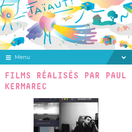
Skip
Skip
Skip
to
to
to
content
main
footer
navigation
Menu
FILMS RÉALISÉS PAR PAUL
KERMAREC