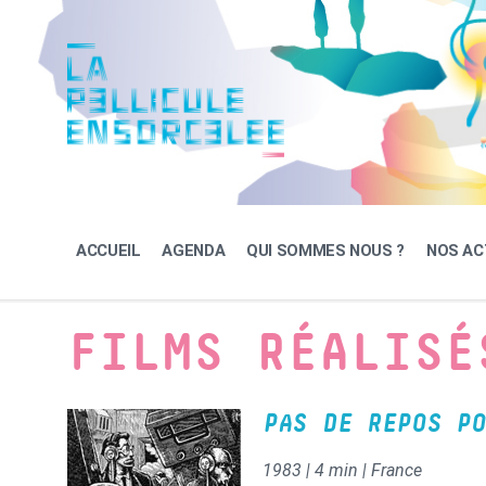
Skip
Skip
Skip
to
to
to
content
main
footer
navigation
ACCUEIL
AGENDA
QUI SOMMES NOUS ?
NOS AC
FILMS RÉALISÉ
PAS DE REPOS PO
1983 | 4 min | France