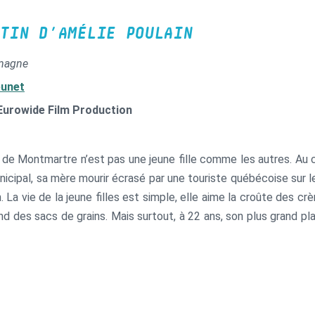
TIN D’AMÉLIE POULAIN
emagne
eunet
Eurowide Film Production
 de Montmartre n’est pas une jeune fille comme les autres. Au c
unicipal, sa mère mourir écrasé par une touriste québécoise sur
n. La vie de la jeune filles est simple, elle aime la croûte des c
nd des sacs de grains. Mais surtout, à 22 ans, son plus grand pl
ie de ceux qui l’entourent.