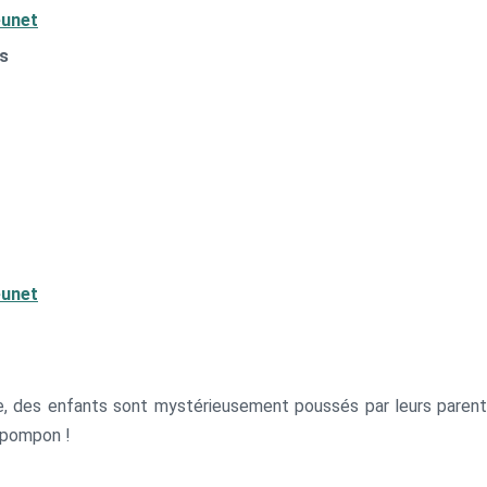
eunet
ms
eunet
luie, des enfants sont mystérieusement poussés par leurs pare
e pompon !