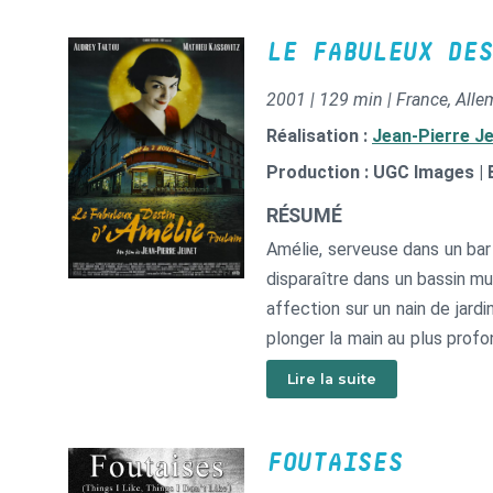
LE FABULEUX DES
2001 | 129 min | France, All
Réalisation :
Jean-Pierre J
Production : UGC Images | 
RÉSUMÉ
Amélie, serveuse dans un bar
disparaître dans un bassin m
affection sur un nain de jardi
plonger la main au plus profo
faire le bien et à réparer la v
Lire la suite
FOUTAISES