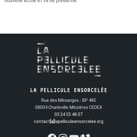
nouvelle école et va se présenter.
LA PELLICULE ENSORCELÉE
Rue des Mésanges - BP 485
08004 Charleville-Mézières CEDEX
03 24 55 48 07
contact
[a]
lapelliculeensorcelee.org