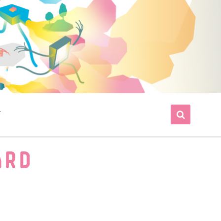
T
ARD