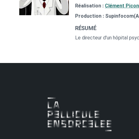
Réalisation :
Clément Picon
Production : Supinfocom(A
RÉSUMÉ
Le directeur d'un hôpital psyc