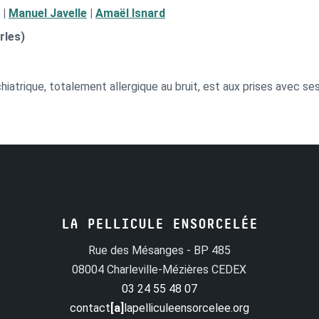
|
Manuel Javelle
|
Amaël Isnard
rles)
hiatrique, totalement allergique au bruit, est aux prises avec se
LA PELLICULE ENSORCELÉE
Rue des Mésanges - BP 485
08004 Charleville-Mézières CEDEX
03 24 55 48 07
contact
[a]
lapelliculeensorcelee.org