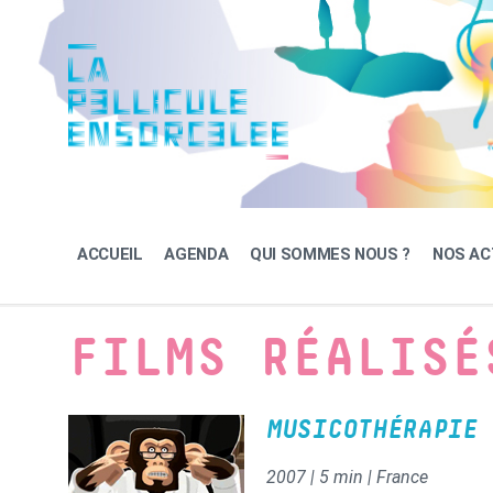
Skip
Skip
Skip
to
to
to
content
main
footer
navigation
ACCUEIL
AGENDA
QUI SOMMES NOUS ?
NOS AC
FILMS RÉALISÉ
MUSICOTHÉRAPIE
2007 | 5 min | France