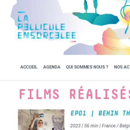
Skip
Skip
Skip
to
to
to
content
main
footer
navigation
ACCUEIL
AGENDA
QUI SOMMES NOUS ?
NOS AC
FILMS RÉALISÉ
EP01 | BEHIN TH
2023 | 56 min | France / Bel