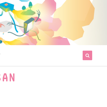
T
SAN