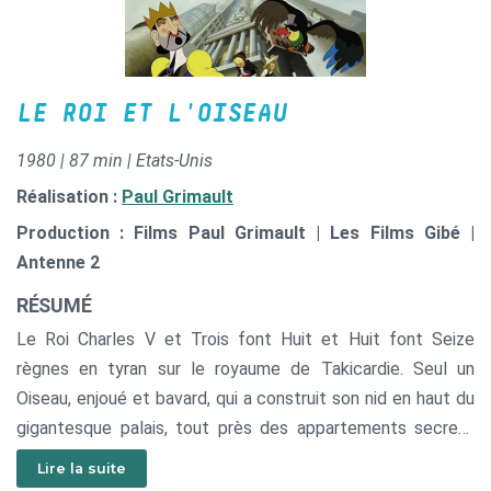
Par la grâce de Paul Grimault, les petits films s’emboîtent
dans les grands et tous les personnages qu’il a créés sont
réunis autour d’une table de montage..
LE ROI ET L'OISEAU
1980 | 87 min | Etats-Unis
Réalisation :
Paul Grimault
Production : Films Paul Grimault | Les Films Gibé |
Antenne 2
RÉSUMÉ
Le Roi Charles V et Trois font Huit et Huit font Seize
règnes en tyran sur le royaume de Takicardie. Seul un
Oiseau, enjoué et bavard, qui a construit son nid en haut du
gigantesque palais, tout près des appartements secrets
de Sa Majesté, ose le narguer. Le Roi est amoureux d’une
Lire la suite
charmante et modeste Bergère qu’il veut épouser sous la