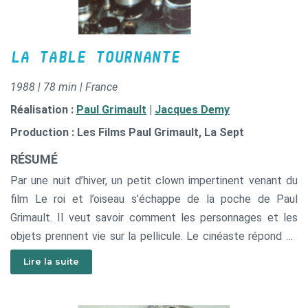
LA TABLE TOURNANTE
1988 | 78 min | France
Réalisation :
Paul Grimault
|
Jacques Demy
Production : Les Films Paul Grimault, La Sept
RÉSUMÉ
Par une nuit d’hiver, un petit clown impertinent venant du
film Le roi et l’oiseau s’échappe de la poche de Paul
Grimault. Il veut savoir comment les personnages et les
objets prennent vie sur la pellicule. Le cinéaste répond en
l’emmenant découvrir ses premiers courts-métrages : Le
Lire la suite
marchand de notes, Les passagers de la Grande-Ourse,
L’épouvantail, Le voleur de paratonnerre, Le petit soldat...