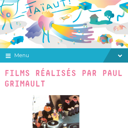
Skip
Skip
Skip
to
to
to
content
main
footer
navigation
Menu
FILMS RÉALISÉS PAR PAUL
GRIMAULT