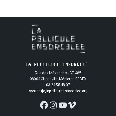
contrainte. Mais celle-ci aime un petit Ramoneur...
LA PELLICULE ENSORCELÉE
Rue des Mésanges - BP 485
08004 Charleville-Mézières CEDEX
03 24 55 48 07
contact
[a]
lapelliculeensorcelee.org
Facebook
Instagram
YouTube
Vimeo