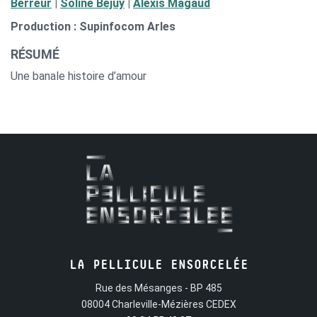
Berreur
|
Soline Béjuy
|
Alexis Magaud
Production : Supinfocom Arles
RÉSUMÉ
Une banale histoire d’amour
LA PELLICULE ENSORCELÉE
Rue des Mésanges - BP 485
08004 Charleville-Mézières CEDEX